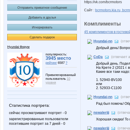
https://vk.com/bcrmotors
Отправить приватное сообщение
Сайт :
bcrmotors.kia.ru, bcrm
Добавить в друзья
Комплименты
Игнорировать
45 комплиментов в гостевой
Сделать подарок
Hyundai-nn
(отве
Hyundai Форум
Добрый день! Вопро
популярность:
CoDa
(отвечает 
3945 место
рейтинг
6587
?
Добрый день. Подел
На Крете 2 (2021 г. 
Какие все таки надо:
Привилегированный
пользователь
10
1. 52940-BV100
уровня
или
2. 52933-C1100
Hyundai-nn
(отве
Рад был помочь! Об
Статистика портрета:
nswalerijj
(отвеч
сейчас просматривают портрет - 0
зарегистрированные пользователи
Хорошая скидка! То 
посетившие портрет за 7 дней - 0
nswalerijj
(отвеч