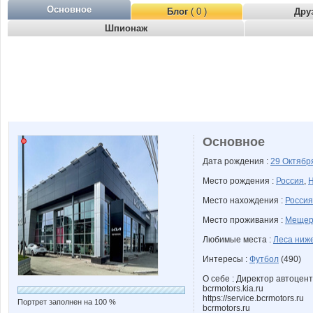
Основное
Блог
( 0 )
Дру
Шпионаж
Основное
Дата рождения :
29 Октяб
Место рождения :
Россия
,
Н
Место нахождения :
Россия
Место проживания :
Мещер
Любимые места :
Леса ниж
Интересы :
Футбол
(490)
О себе : Директор автоцен
bcrmotors.kia.ru
https://service.bcrmotors.ru
Портрет заполнен на 100 %
bcrmotors.ru