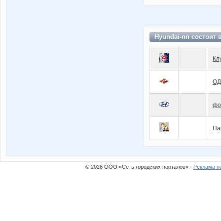
Hyundai-nn состоит 
Кл
ОД
фо
Па
© 2026 ООО «Сеть городских порталов» ·
Реклама н